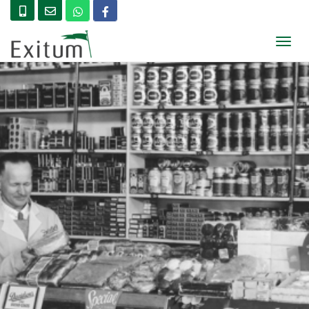
T
O
G
G
L
E
N
A
V
I
G
A
T
I
O
N